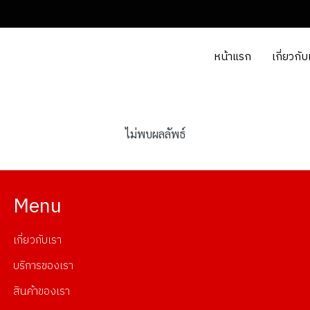
หน้าแรก
เกี่ยวกับ
ไม่พบผลลัพธ์
Menu
เกี่ยวกับเรา
บริการของเรา
สินค้าของเรา