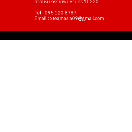
สายไหม กรุงเทพมหานคร 10220
Tel : 095 120 8787
Email : xteamasia09@gmail.com