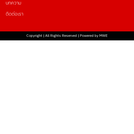
บทความ
ติดต่อเรา
Copyright | All Rights Reserved | Powered by MWE