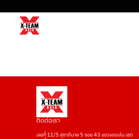
ติดต่อเรา
เลขที่ 11/5 สุขาภิบาล 5 ซอย 43 แขวงออเงิน เขต