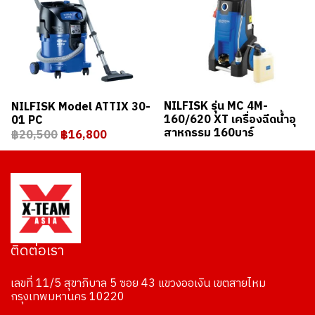
NILFISK รุ่น MC 4M-
NILFISK Model ATTIX 30-
160/620 XT เครื่องฉีดน้ำอุ
01 PC
สาหกรรม 160บาร์
฿20,500
฿16,800
ติดต่อเรา
เลขที่ 11/5 สุขาภิบาล 5 ซอย 43 แขวงออเงิน เขตสายไหม
กรุงเทพมหานคร 10220