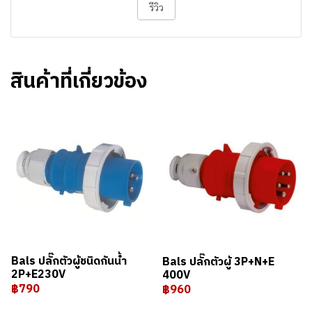
รีวิว
สินค้าที่เกี่ยวข้อง
Bals ปลั๊กตัวผู้ชนิดกันน้ำ
Bals ปลั๊กตัวผู้ 3P+N+E
2P+E230V
400V
฿790
฿960